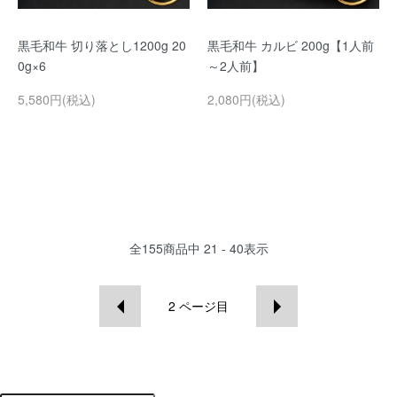
黒毛和牛 切り落とし1200g 20
黒毛和牛 カルビ 200g【1人前
0g×6
～2人前】
5,580円(税込)
2,080円(税込)
全
155
商品中
21 - 40
表示
2
ページ目