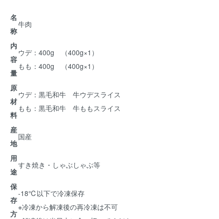
名
牛肉
称
内
ウデ：400g （400g×1）
容
もも：400g （400g×1）
量
原
ウデ：黒毛和牛 牛ウデスライス
材
もも：黒毛和牛 牛ももスライス
料
産
国産
地
用
すき焼き・しゃぶしゃぶ等
途
保
-18℃以下で冷凍保存
存
※冷凍から解凍後の再冷凍は不可
方