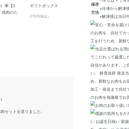
保存
ト 華【3
ギフトボックス
※冷凍から解凍
】焼肉のた
方法
※解凍後は当日
270円(税込)
21
焼肉セットを送りました。
。