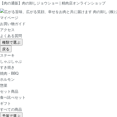
【肉の通販】肉の卸しジョウショー | 精肉店オンラインショップ
マイページ
お買い物ガイド
アクセス
よくある質問
種類で選ぶ
戻る
ステーキ
しゃぶしゃぶ
すき焼き
焼肉・BBQ
ホルモン
惣菜
セット商品
食べ比べセット
ギフト
すべての商品
予算で選ぶ