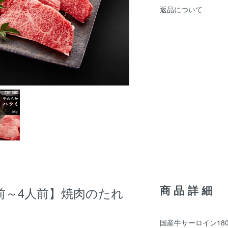
返品について
商品詳細
前～4人前】焼肉のたれ
国産牛サーロイン18