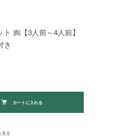
ト 絢【3人前～4人前】
付き
カートに入れる
を見る