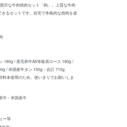
0gの贅沢な牛肉焼肉セット「絢」。上質な牛肉
できるセットです。自宅で本格的な焼肉を楽
絢
180g / 黒毛和牛A5等級肩ロース 180g /
g / 米国産牛タン 150g：合計 710g
保存料未使用のため、使いきりでお願いしま
産牛・米国産牛
ュー等
凍保存