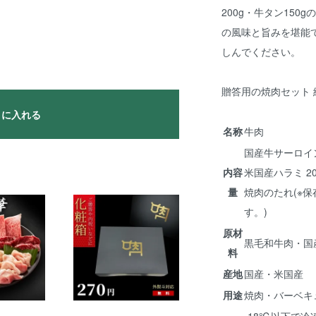
200g・牛タン15
の風味と旨みを堪能
しんでください。
贈答用の焼肉セット 
トに入れる
名称
牛肉
国産牛サーロイン 
内容
米国産ハラミ 200
量
焼肉のたれ(※
す。)
原材
黒毛和牛肉・国
料
産地
国産・米国産
用途
焼肉・バーベキ
-18℃以下で冷